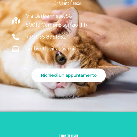
Dr Alberto Pancani
Via Barberinese, 56
50013 Campi Bisenzio (FI)
+39 055 8951352
ambvetlavilla@virgilio.it
Richiedi un appuntamento
I nostri orari