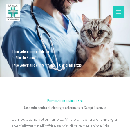
Vai
al
contenuto
Il tuo veterinario di fiducia
Dr Alberto Pancani
Il tuo veterinario di riferimento a Campi Bisenzio
Prevenzione e sicurezza
Avanzato centro di chirurgia veterinaria a Campi Bisenzio
L’ambulatorio veterinario La Villa è un centro di chirurgia
specializzato nell’offrire servizi di cura per animali da