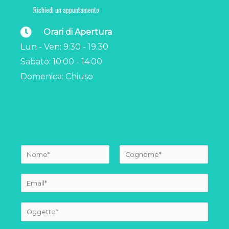
Richiedi un appuntamento
Orari di Apertura
Lun - Ven: 9:30 - 19:30
Sabato: 10:00 - 14:00
Domenica: Chiuso
Y
o
N
C
u
o
o
E
r
m
g
m
N
e
n
a
S
a
o
i
m
u
m
l